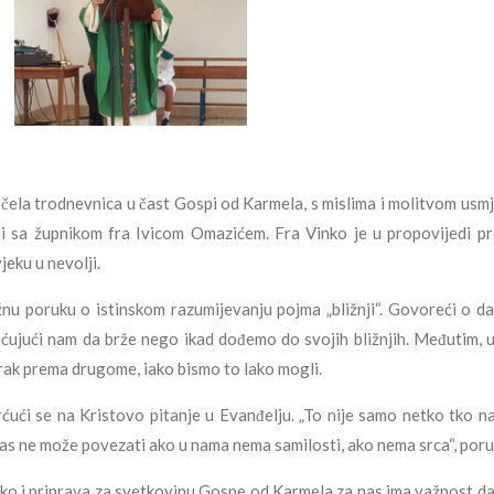
ela trodnevnica u čast Gospi od Karmela, s mislima i molitvom usm
iji sa župnikom fra Ivicom Omazićem. Fra Vinko je u propovijedi 
eku u nevolji.
nu poruku o istinskom razumijevanju pojma „bližnji“. Govoreći o da
ujući nam da brže nego ikad dođemo do svojih bližnjih. Međutim, 
rak prema drugome, iako bismo to lako mogli.
vrćući se na Kristovo pitanje u Evanđelju. „To nije samo netko tko na
as ne može povezati ako u nama nema samilosti, ako nema srca“, poruč
ako i priprava za svetkovinu Gospe od Karmela za nas ima važnost da n