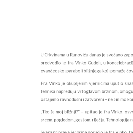
U Crkvinama u Runoviću danas je svečano započ
predvodio je fra Vinko Gudelj, u koncelebrac
evanđeoskoj paraboli bližnjega koji pomaže čovj
Fra Vinko je okupljenim vjernicima uputio snaž
tehnika napreduju vrtoglavom brzinom, omoguć
ostajemo ravnodušni i zatvoreni – ne činimo ko
„Tko je moj bližnji?“ – upitao je fra Vinko, os
srcem, pogledom, gestom, riječju. Tehnologija n
Svaka priprava je važna poručio je fra Vinko, t