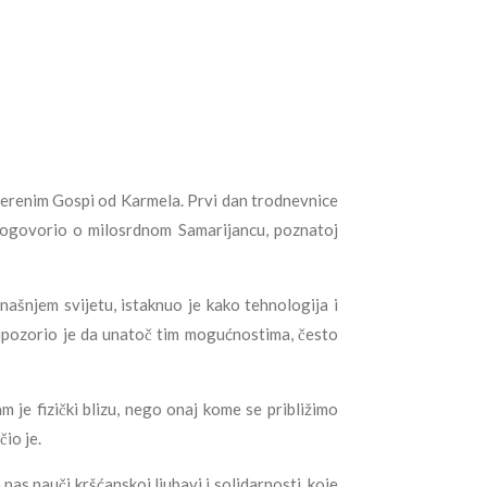
jerenim Gospi od Karmela. Prvi dan trodnevnice
progovorio o milosrdnom Samarijancu, poznatoj
našnjem svijetu, istaknuo je kako tehnologija i
upozorio je da unatoč tim mogućnostima, često
m je fizički blizu, nego onaj kome se približimo
io je.
as nauči kršćanskoj ljubavi i solidarnosti, koje