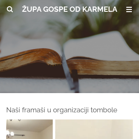
Skip
ŽUPA GOSPE OD KARMELA
to
main
content
Naši framaši u organizaciji tombole