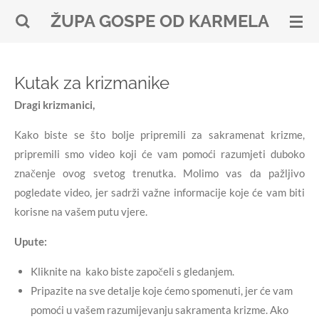
Skip
ŽUPA GOSPE OD KARMELA
to
main
content
Kutak za krizmanike
Dragi krizmanici,
Kako biste se što bolje pripremili za sakramenat krizme,
pripremili smo video koji će vam pomoći razumjeti duboko
značenje ovog svetog trenutka. Molimo vas da pažljivo
pogledate video, jer sadrži važne informacije koje će vam biti
korisne na vašem putu vjere.
Upute:
Kliknite na kako biste započeli s gledanjem.
Pripazite na sve detalje koje ćemo spomenuti, jer će vam
pomoći u vašem razumijevanju sakramenta krizme. Ako